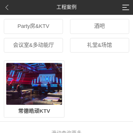
工程案例
Party房&KTV
酒吧
会议室&多动能厅
礼堂&场馆
常德皓顽KTV