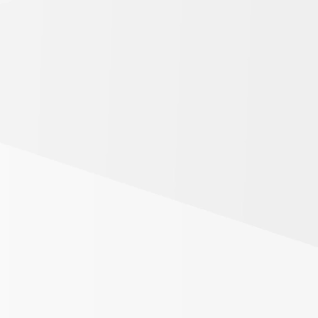
CODA G512-PRO
JBL KP055