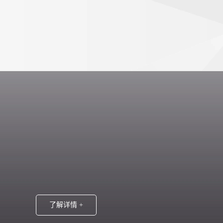
公司简介
技有限公司诞生于 2002年的湖南三湘大市场。其前身为
丰声光至诞生之日起便致力于灯光音响系统工程的整合与创
载的风雨锤炼，目前已发展成为湖南省先进的质优方案解决
商。打造了众多全省乃至全国有影响力的音响系统样板工
了解详情 +