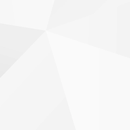
CODA G515-PRO
高峰CPL12MKⅡ