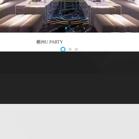
汐格连
郴州U PARTY
产品
中心