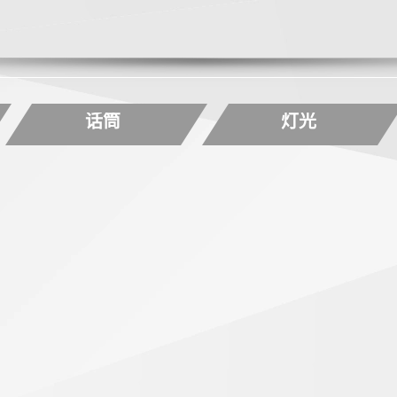
话筒
灯光