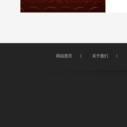
网站首页      丨
关于我们      丨