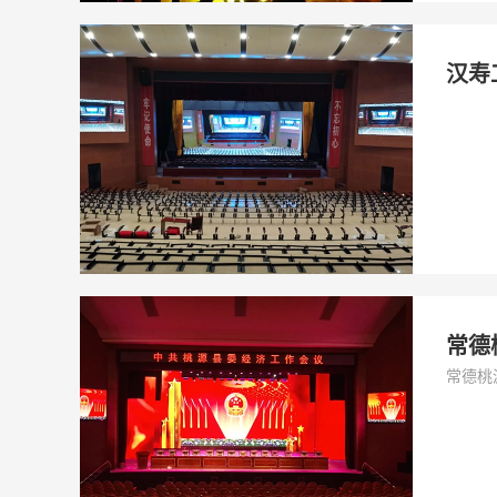
汉寿
常德
常德桃