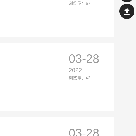
浏览量：67
03-28
2022
浏览量：42
03-28