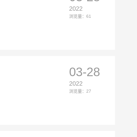
2022
浏览量：61
03-28
2022
浏览量：27