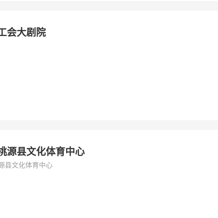
工会大剧院
桃源县文化体育中心
源县文化体育中心