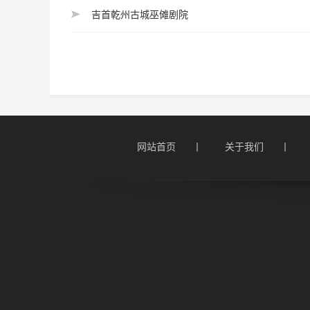
吉首乾州古城巫傩剧院
网站首页      丨
关于我们      丨