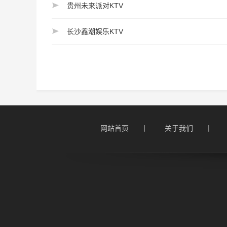
贵州未来派对KTV
长沙鑫潮娱乐KTV
网站首页      丨
关于我们      丨