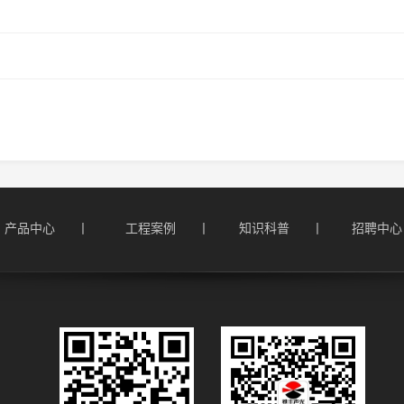
产品中心      丨
工程案例      丨
知识科普      丨
招聘中心  